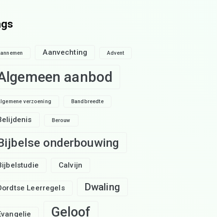
ags
Aanvechting
Aannemen
Advent
Algemeen aanbod
lgemene verzoening
Bandbreedte
Belijdenis
Berouw
Bijbelse onderbouwing
Bijbelstudie
Calvijn
Dwaling
Dordtse Leerregels
Geloof
Evangelie