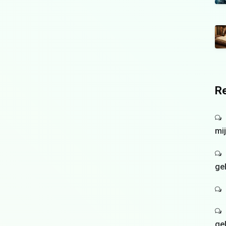
Re
mi
ge
ge