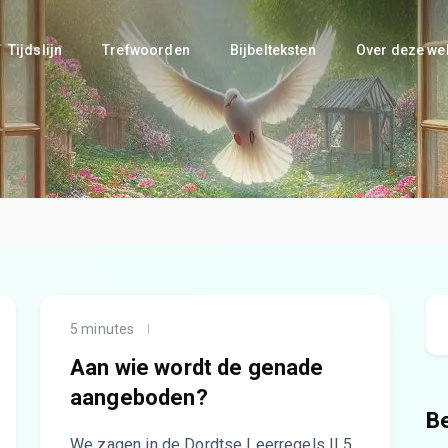
Tijdslijn
Trefwoorden
Bijbelteksten
Over deze we
5 minutes
Aan wie wordt de genade
aangeboden?
B
We zagen in de Dordtse Leerregels II.5