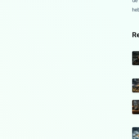
de
he
Re