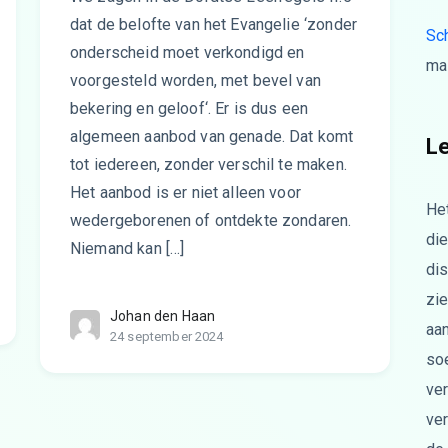
dat de belofte van het Evangelie ‘zonder
Sch
onderscheid moet verkondigd en
mai
voorgesteld worden, met bevel van
bekering en geloof‘. Er is dus een
algemeen aanbod van genade. Dat komt
L
tot iedereen, zonder verschil te maken.
Het aanbod is er niet alleen voor
He
wedergeborenen of ontdekte zondaren.
di
Niemand kan […]
dis
zi
Johan den Haan
aa
24 september 2024
soe
ve
ve