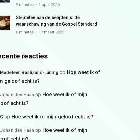
9 minutes
1 april 2026
Sleutelen aan de belijdenis: de
waarschuwing van de Gospel Standard
6 minutes
17 maart 2026
cente reacties
op
Hoe weet ik of
Madeleen Bastiaans-Luiting
jn geloof echt is?
op
Hoe weet ik of mijn
Johan den Haan
loof echt is?
op
Hoe weet ik of mijn geloof echt is?
G
op
Hoe weet ik of mijn
Johan den Haan
loof echt is?