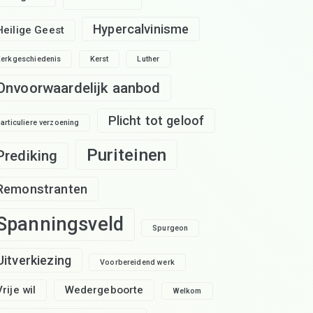
Hypercalvinisme
Heilige Geest
erkgeschiedenis
Kerst
Luther
Onvoorwaardelijk aanbod
Plicht tot geloof
articuliere verzoening
Puriteinen
Prediking
Remonstranten
Spanningsveld
Spurgeon
Uitverkiezing
Voorbereidend werk
Vrije wil
Wedergeboorte
Welkom