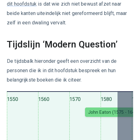
dit hoofdstuk
is dat wie zich niet bewust afzet naar
beide kanten uiteindelijk niet gereformeerd blijft, maar
zelf in een dwaling vervalt.
Tijdslijn ‘Modern Question’
De tijdsbalk hieronder geeft een overzicht van de
personen die ik in dit hoofdstuk bespreek en hun
belangrijkste boeken die ik citeer.
1550
1560
1570
1580
15
John Eaton (1575 - 1641)