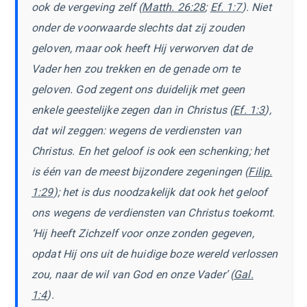
ook de vergeving zelf (
Matth. 26:28
;
Ef. 1:7
). Niet
onder de voorwaarde slechts dat zij zouden
geloven, maar ook heeft Hij verworven dat de
Vader hen zou trekken en de genade om te
geloven. God zegent ons duidelijk met geen
enkele geestelijke zegen dan in Christus (
Ef. 1:3
),
dat wil zeggen: wegens de verdiensten van
Christus. En het geloof is ook een schenking; het
is één van de meest bijzondere zegeningen (
Filip.
1:29
); het is dus noodzakelijk dat ook het geloof
ons wegens de verdiensten van Christus toekomt.
‘Hij heeft Zichzelf voor onze zonden gegeven,
opdat Hij ons uit de huidige boze wereld verlossen
zou, naar de wil van God en onze Vader’ (
Gal.
1:4
).