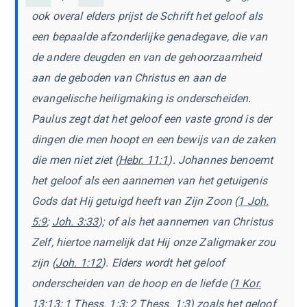
ook overal elders prijst de Schrift het geloof als
een bepaalde afzonderlijke genadegave, die van
de andere deugden en van de gehoorzaamheid
aan de geboden van Christus en aan de
evangelische heiligmaking is onderscheiden.
Paulus zegt dat het geloof een vaste grond is der
dingen die men hoopt en een bewijs van de zaken
die men niet ziet (
Hebr. 11:1
). Johannes benoemt
het geloof als een aannemen van het getuigenis
Gods dat Hij getuigd heeft van Zijn Zoon (
1 Joh.
5:9
;
Joh. 3:33
); of als het aannemen van Christus
Zelf, hiertoe namelijk dat Hij onze Zaligmaker zou
zijn (
Joh. 1:12
). Elders wordt het geloof
onderscheiden van de hoop en de liefde (
1 Kor.
13:13
;
1 Thess. 1:3
;
2 Thess. 1:3
) zoals het geloof