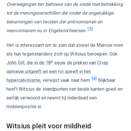
Overwegingen ten behoeve van de vrede met betrekking
tot de meningsverschillen die onder de ongelukkige
benamingen van twisten der antinomianen en
[3]
neonomianen nu in Engeland heersen.
Het is interessant om te zien dat zowel de Marrow-men
als hun tegenstanders zich op Witsius beroepen. Ook
e
John Gill, die in de 18
eeuw de preken van Crisp
opnieuw uitgeeft en een rol speelt in het
[4]
hypercalvinisme
, verwijst vaak naar hem.
Blijkbaar
heeft Witsius de standpunten van beide kanten goed en
eerlijk verwoord en neemt hij inderdaad een
middenpositie in.
Witsius pleit voor mildheid