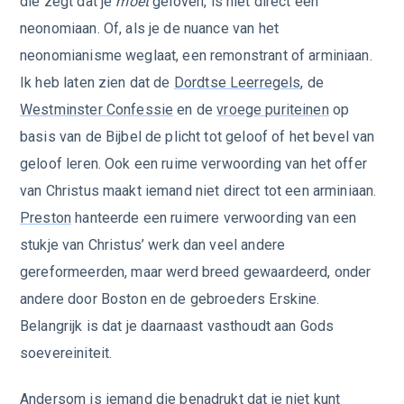
die zegt dat je
moet
geloven, is niet direct een
neonomiaan. Of, als je de nuance van het
neonomianisme weglaat, een remonstrant of arminiaan.
Ik heb laten zien dat de
Dordtse Leerregels
, de
Westminster Confessie
en de
vroege puriteinen
op
basis van de Bijbel de plicht tot geloof of het bevel van
geloof leren. Ook een ruime verwoording van het offer
van Christus maakt iemand niet direct tot een arminiaan.
Preston
hanteerde een ruimere verwoording van een
stukje van Christus’ werk dan veel andere
gereformeerden, maar werd breed gewaardeerd, onder
andere door Boston en de gebroeders Erskine.
Belangrijk is dat je daarnaast vasthoudt aan Gods
soevereiniteit.
Andersom is iemand die benadrukt dat je niet kunt