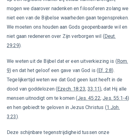
mogen we daarover nadenken en filosoferen zolang we
niet een van de Bijbelse waarheden gaan tegenspreken.
We moeten ons houden aan Gods geopenbaarde wil en
niet gaan redeneren over Zijn verborgen wil (
Deut.
29:29
).
We weten uit de Bijbel dat er een uitverkiezing is (
Rom.
9
) en dat het geloof een gave van God is (
Ef. 2:8
).
Tegelijkertijd weten we dat God geen lust heeft in de
dood van goddelozen (
Ezech. 18:23
;
33:11
), dat Hij alle
mensen uitnodigt om te komen (
Jes. 45:22
;
Jes. 55:1-4
)
en hen gebiedt te geloven in Jezus Christus (
1 Joh.
3:23
).
Deze schijnbare tegenstrijdigheid tussen onze