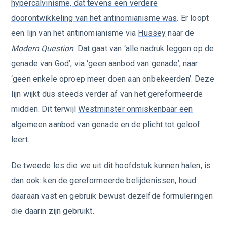
hypercalvinisme, dat tevens een verdere
doorontwikkeling van het antinomianisme was
. Er loopt
een lijn van het antinomianisme via
Hussey
naar de
Modern Question
. Dat gaat van ‘alle nadruk leggen op de
genade van God’, via ‘geen aanbod van genade’, naar
‘geen enkele oproep meer doen aan onbekeerden’. Deze
lijn wijkt dus steeds verder af van het gereformeerde
midden. Dit terwijl
Westminster onmiskenbaar een
algemeen aanbod van genade en de plicht tot geloof
leert
.
De tweede les die we uit dit hoofdstuk kunnen halen, is
dan ook: ken de gereformeerde belijdenissen, houd
daaraan vast en gebruik bewust dezelfde formuleringen
die daarin zijn gebruikt.