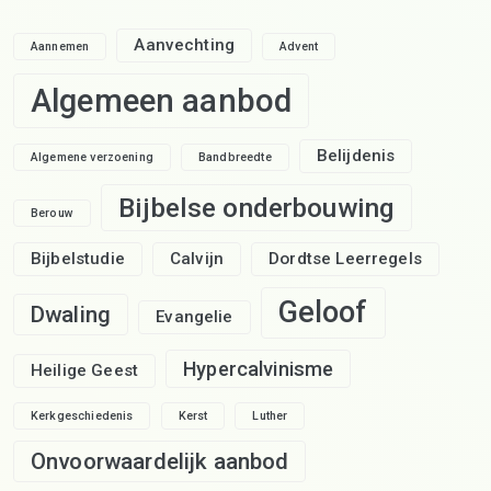
Aanvechting
Aannemen
Advent
Algemeen aanbod
Belijdenis
Algemene verzoening
Bandbreedte
Bijbelse onderbouwing
Berouw
Bijbelstudie
Calvijn
Dordtse Leerregels
Geloof
Dwaling
Evangelie
Hypercalvinisme
Heilige Geest
Kerkgeschiedenis
Kerst
Luther
Onvoorwaardelijk aanbod