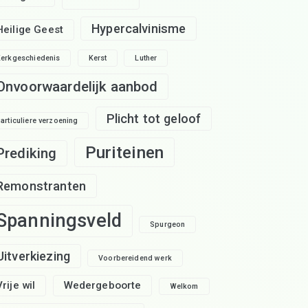
Hypercalvinisme
Heilige Geest
erkgeschiedenis
Kerst
Luther
Onvoorwaardelijk aanbod
Plicht tot geloof
articuliere verzoening
Puriteinen
Prediking
Remonstranten
Spanningsveld
Spurgeon
Uitverkiezing
Voorbereidend werk
Vrije wil
Wedergeboorte
Welkom