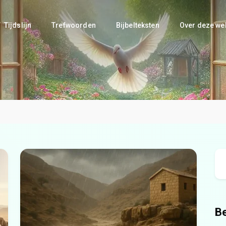
Tijdslijn
Trefwoorden
Bijbelteksten
Over deze we
B