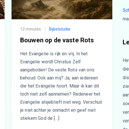
Sch
mai
12 minutes
Bijbelstudie
Bouwen op de vaste Rots
L
Het Evangelie is rijk en vrij. In het
He
Evangelie wordt Christus Zelf
di
aangeboden! De vaste Rots van ons
dis
behoud. Ook aan mij? Ja, aan iedereen
die het Evangelie hoort. Maar ik kan dit
zi
toch niet zelf aannemen? Redeneer het
aa
Evangelie alsjeblieft niet weg. Verschuil
soe
je niet achter je onmacht en geef niet
ve
stiekem God de […]
ve