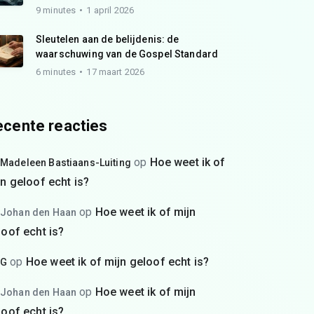
9 minutes
1 april 2026
Sleutelen aan de belijdenis: de
waarschuwing van de Gospel Standard
6 minutes
17 maart 2026
cente reacties
op
Hoe weet ik of
Madeleen Bastiaans-Luiting
jn geloof echt is?
op
Hoe weet ik of mijn
Johan den Haan
loof echt is?
op
Hoe weet ik of mijn geloof echt is?
G
op
Hoe weet ik of mijn
Johan den Haan
loof echt is?