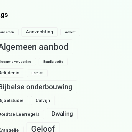
ags
Aanvechting
Aannemen
Advent
Algemeen aanbod
lgemene verzoening
Bandbreedte
Belijdenis
Berouw
Bijbelse onderbouwing
Bijbelstudie
Calvijn
Dwaling
Dordtse Leerregels
Geloof
Evangelie