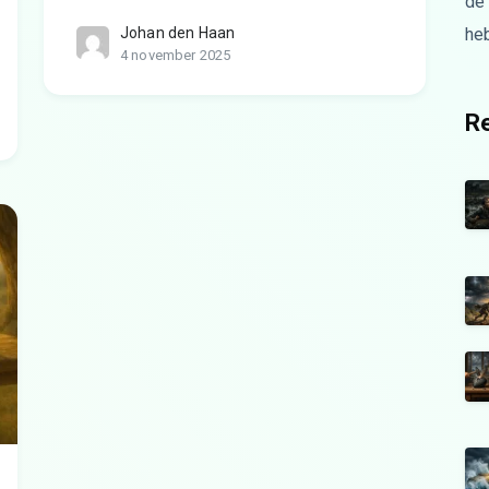
de
Johan den Haan
he
4 november 2025
Re