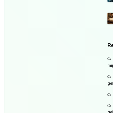
Re
mi
ge
ge