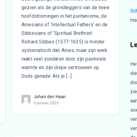
gezien als de grondleggers van de twee
Sch
hoofdstromingen in het puritanisme, de
mai
Amesians of ‘Intellectual Fathers’ en de
Sibbesians of ‘Spiritual Brethren’.
Richard Sibbes (1577-1635) is minder
L
systematisch dan Ames, maar zijn werk
raakt veel zondaren door zijn pastorale
He
warmte en zijn diepe vertrouwen op
di
Gods genade. Als je […]
dis
zi
Johan den Haan
aa
6 januari 2025
soe
ve
ve