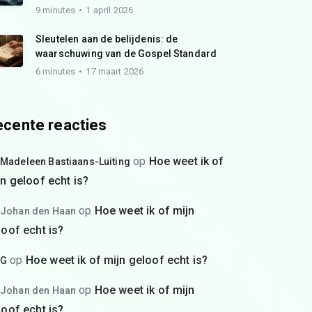
9 minutes
1 april 2026
Sleutelen aan de belijdenis: de
waarschuwing van de Gospel Standard
6 minutes
17 maart 2026
cente reacties
op
Hoe weet ik of
Madeleen Bastiaans-Luiting
jn geloof echt is?
op
Hoe weet ik of mijn
Johan den Haan
loof echt is?
op
Hoe weet ik of mijn geloof echt is?
G
op
Hoe weet ik of mijn
Johan den Haan
loof echt is?