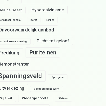
Hypercalvinisme
Heilige Geest
erkgeschiedenis
Kerst
Luther
Onvoorwaardelijk aanbod
Plicht tot geloof
articuliere verzoening
Puriteinen
Prediking
Remonstranten
Spanningsveld
Spurgeon
Uitverkiezing
Voorbereidend werk
Vrije wil
Wedergeboorte
Welkom