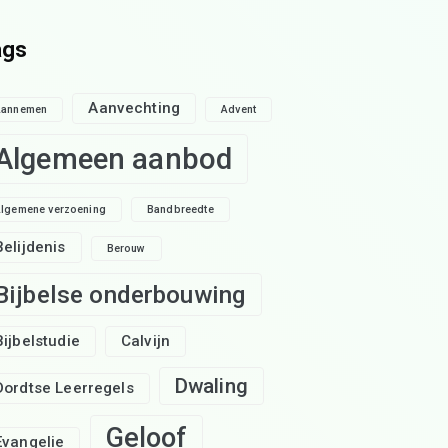
ags
Aanvechting
Aannemen
Advent
Algemeen aanbod
lgemene verzoening
Bandbreedte
Belijdenis
Berouw
Bijbelse onderbouwing
Bijbelstudie
Calvijn
Dwaling
Dordtse Leerregels
Geloof
Evangelie