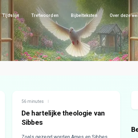
Tijdslijn
Trefwoorden
Bijbelteksten
Over deze we
56 minutes
De hartelijke theologie van
Sibbes
B
Zoals gezegd worden Ames en Sibbes