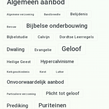
Algemeen aanbod
Belijdenis
Algemene verzoening
Bandbreedte
Bijbelse onderbouwing
Berouw
Bijbelstudie
Calvijn
Dordtse Leerregels
Geloof
Dwaling
Evangelie
Hypercalvinisme
Heilige Geest
Kerkgeschiedenis
Kerst
Luther
Onvoorwaardelijk aanbod
Plicht tot geloof
Particuliere verzoening
Puriteinen
Prediking