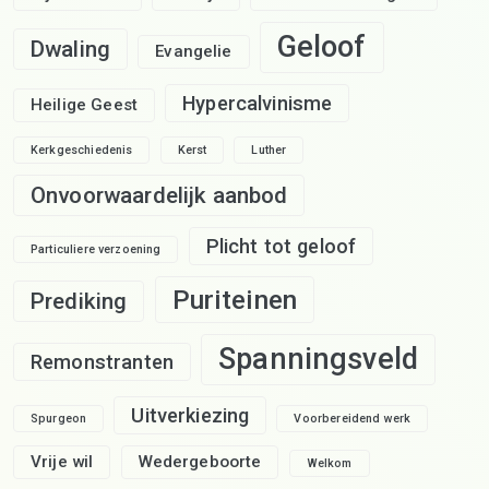
Geloof
Dwaling
Evangelie
Hypercalvinisme
Heilige Geest
Kerkgeschiedenis
Kerst
Luther
Onvoorwaardelijk aanbod
Plicht tot geloof
Particuliere verzoening
Puriteinen
Prediking
Spanningsveld
Remonstranten
Uitverkiezing
Spurgeon
Voorbereidend werk
Vrije wil
Wedergeboorte
Welkom