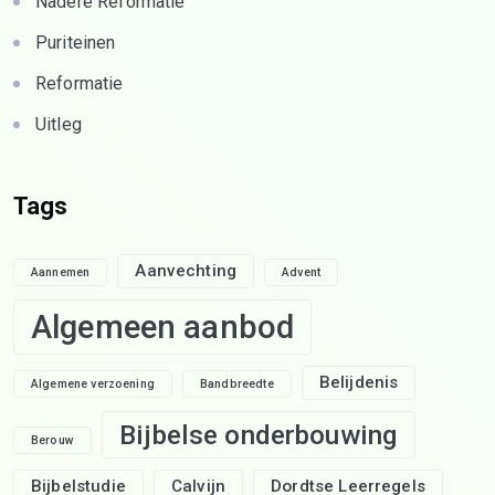
Nadere Reformatie
Puriteinen
Reformatie
Uitleg
Tags
Aanvechting
Aannemen
Advent
Algemeen aanbod
Belijdenis
Algemene verzoening
Bandbreedte
Bijbelse onderbouwing
Berouw
Bijbelstudie
Calvijn
Dordtse Leerregels