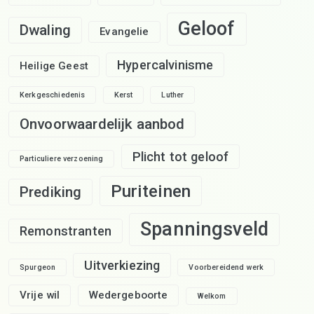
Geloof
Dwaling
Evangelie
Hypercalvinisme
Heilige Geest
Kerkgeschiedenis
Kerst
Luther
Onvoorwaardelijk aanbod
Plicht tot geloof
Particuliere verzoening
Puriteinen
Prediking
Spanningsveld
Remonstranten
Uitverkiezing
Spurgeon
Voorbereidend werk
Vrije wil
Wedergeboorte
Welkom