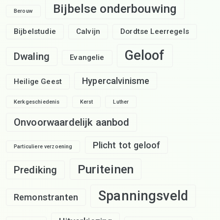
Bijbelse onderbouwing
Berouw
Bijbelstudie
Calvijn
Dordtse Leerregels
Geloof
Dwaling
Evangelie
Hypercalvinisme
Heilige Geest
Kerkgeschiedenis
Kerst
Luther
Onvoorwaardelijk aanbod
Plicht tot geloof
Particuliere verzoening
Puriteinen
Prediking
Spanningsveld
Remonstranten